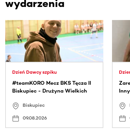
wydarzenia
Ta sekcja zawiera treści przewijane w poziomie. Użyj kl
Dzień Dawcy szpiku
Dzie
#teamKORO Mecz BKS Tęcza II
Zare
Biskupiec - Drużyna Wielkich
Inny
Serc
Puc
Biskupiec
09.08.2026