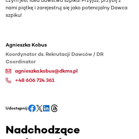
czym jest idea dawstwa szpiku! Przyjdź, przybij z
nami piątkę i zarejestruj się jako potencjalny Dawca
szpiku!
Agnieszka Kobus
Koordynator ds. Rekrutacji Dawców / DR
Coordinator
agnieszka.kobus@dkms.pl
+48 606 724 361
Udostępnij:
Nadchodzące