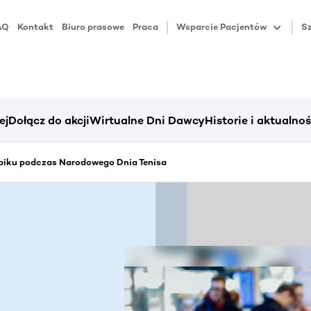
AQ
Kontakt
Biuro prasowe
Praca
Wsparcie Pacjentów
Sz
ej
Dołącz do akcji
Wirtualne Dni Dawcy
Historie i aktualnoś
piku podczas Narodowego Dnia Tenisa