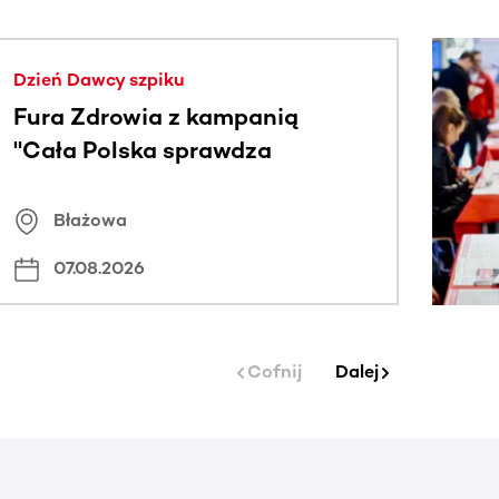
j.
Dzień Dawcy szpiku
Fura Zdrowia z kampanią
"Cała Polska sprawdza
znamiona
Błażowa
07.08.2026
Cofnij
Dalej