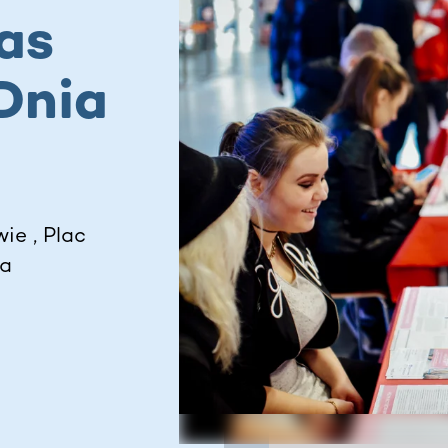
as
Dnia
ie , Plac
ka