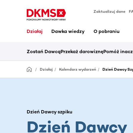
Zaktualizuj dane
F
Działaj
Dawka wiedzy
O pobraniu
Zostań Dawcą
Przekaż darowiznę
Pomóż inacz
Działaj
Kalendarz wydarzeń
Dzień Dawcy Sz
Dzień Dawcy szpiku
Dzień Dawcy