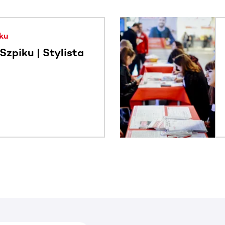
. Użyj klawisza Tab lub przesuń palcem, aby zobaczyć więce
ku
zpiku | Stylista