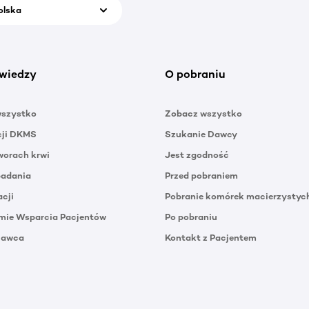
olska
wiedzy
O pobraniu
wszystko
Zobacz wszystko
cji DKMS
Szukanie Dawcy
orach krwi
Jest zgodność
badania
Przed pobraniem
acji
Pobranie komórek macierzystyc
mie Wsparcia Pacjentów
Po pobraniu
Dawca
Kontakt z Pacjentem