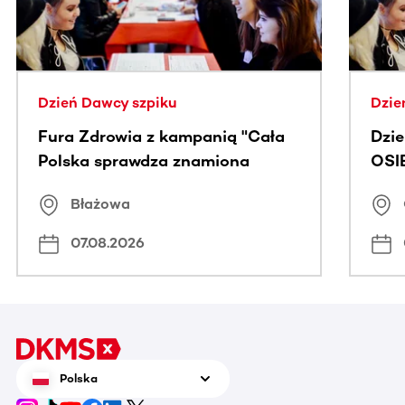
Dzień Dawcy szpiku
Dzie
Fura Zdrowia z kampanią "Cała
Dzi
Polska sprawdza znamiona
OSI
Błażowa
07.08.2026
Polska