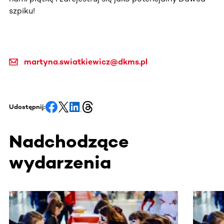
szpiku!
martyna.swiatkiewicz@dkms.pl
Udostępnij:
Nadchodzące
wydarzenia
Ta sekcja zawiera treści przewijane w poziomie. Użyj kl