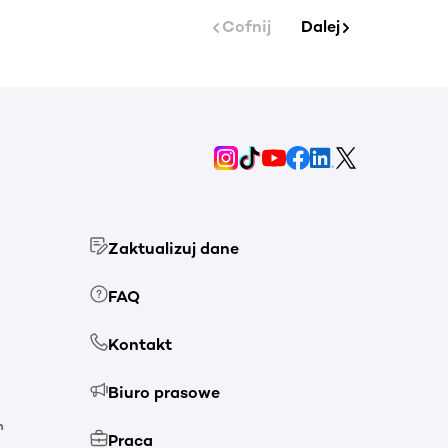
Cofnij
Dalej
Zaktualizuj dane
FAQ
Kontakt
Biuro prasowe
h
Praca