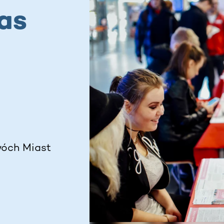
as
wóch Miast