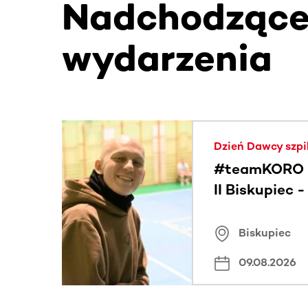
Nadchodząc
wydarzenia
Ta sekcja zawiera treści przewijane w poziomie
Dzień Dawcy szpi
#teamKORO 
II Biskupiec 
Wielkich Ser
Biskupiec
09.08.2026