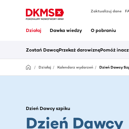
Zaktualizuj dane
F
Działaj
Dawka wiedzy
O pobraniu
Zostań Dawcą
Przekaż darowiznę
Pomóż inacz
Działaj
Kalendarz wydarzeń
Dzień Dawcy Sz
Dzień Dawcy szpiku
Dzień Dawcy