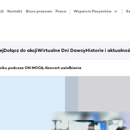
AQ
Kontakt
Biuro prasowe
Praca
Wsparcie Pacjentów
Sz
ej
Dołącz do akcji
Wirtualne Dni Dawcy
Historie i aktualnoś
piku podczas ON MOCĄ-Koncert uwielbienia