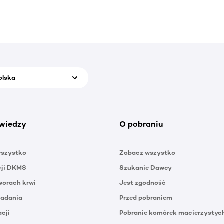
olska
wiedzy
O pobraniu
wszystko
Zobacz wszystko
cji DKMS
Szukanie Dawcy
orach krwi
Jest zgodność
badania
Przed pobraniem
acji
Pobranie komórek macierzystyc