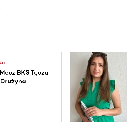
e
. Użyj klawisza Tab lub przesuń palcem, aby zobaczyć więce
ku
Mecz BKS Tęcza
- Drużyna
c