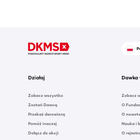
P
Działaj
Dawka 
Zobacz wszystko
Zobacz 
Zostań Dawcą
O Funda
Przekaż darowiznę
O nowotw
Pomóż inaczej
Nauka i 
Dołącz do akcji
O rejestr