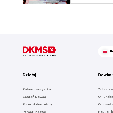
P
Działaj
Dawka 
Zobacz wszystko
Zobacz 
Zostań Dawcą
O Funda
Przekaż darowiznę
O nowotw
Pomóż inaczej
Nauka i 