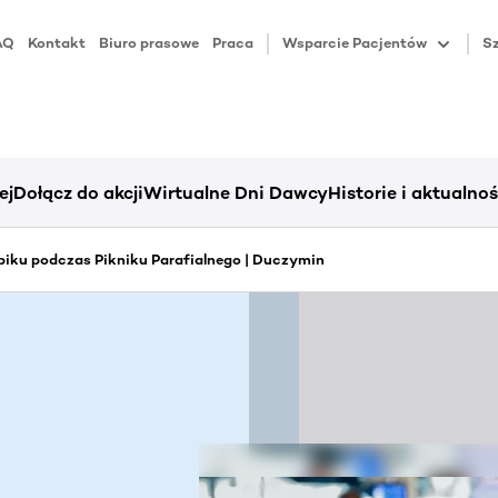
AQ
Kontakt
Biuro prasowe
Praca
Wsparcie Pacjentów
Sz
ej
Dołącz do akcji
Wirtualne Dni Dawcy
Historie i aktualnoś
iku podczas Pikniku Parafialnego | Duczymin