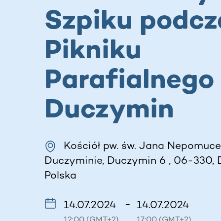
Szpiku podcz
Pikniku
Parafialnego 
Duczymin
Kościół pw. św. Jana Nepomuc
Duczyminie, Duczymin 6 , 06-330, 
Polska
14.07.2024
14.07.2024
–
12:00 (GMT+2)
17:00 (GMT+2)