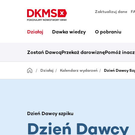
Zaktualizuj dane
F
Działaj
Dawka wiedzy
O pobraniu
Zostań Dawcą
Przekaż darowiznę
Pomóż inacz
Działaj
Kalendarz wydarzeń
Dzień Dawcy Szp
Dzień Dawcy szpiku
Dzień Dawcy