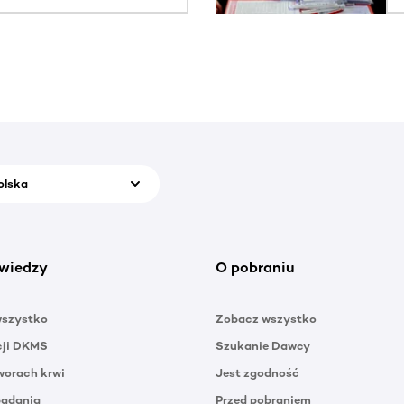
olska
wiedzy
O pobraniu
wszystko
Zobacz wszystko
cji DKMS
Szukanie Dawcy
orach krwi
Jest zgodność
badania
Przed pobraniem