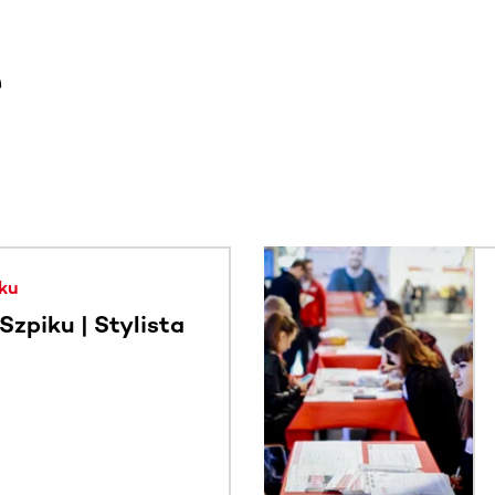
e
. Użyj klawisza Tab lub przesuń palcem, aby zobaczyć więce
ku
zpiku | Stylista