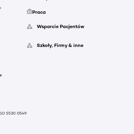
h
Praca
Wsparcie Pacjentów
Szkoły, Firmy & inne
o
010 5530 0549