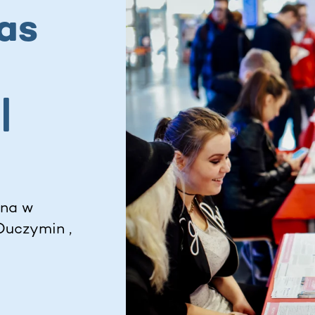
as
|
ena w
Duczymin ,