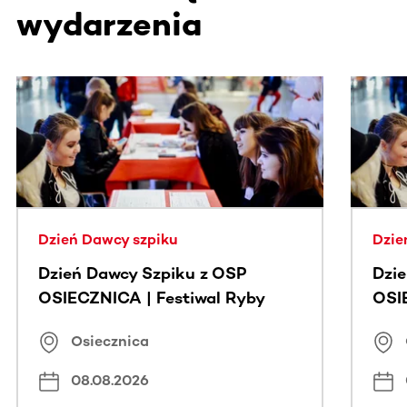
wydarzenia
Ta sekcja zawiera treści przewijane w poziomie. Użyj kl
Dzień Dawcy szpiku
Dzie
Dzień Dawcy Szpiku z OSP
Dzi
OSIECZNICA | Festiwal Ryby
OSI
Osiecznica
08.08.2026