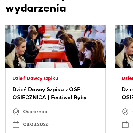
wydarzenia
Ta sekcja zawiera treści przewijane w poziomie. Użyj kl
Dzień Dawcy szpiku
Dzie
Dzień Dawcy Szpiku z OSP
Dzi
OSIECZNICA | Festiwal Ryby
OSI
Osiecznica
08.08.2026