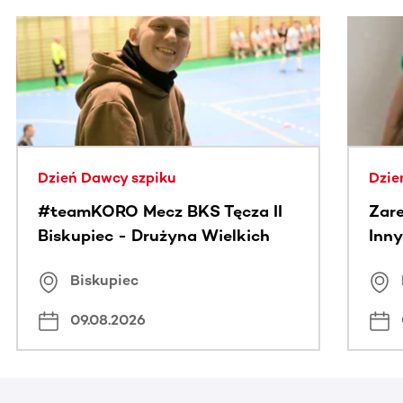
Ta sekcja zawiera treści przewijane w poziomie. Użyj kl
Dzień Dawcy szpiku
Dzie
#teamKORO Mecz BKS Tęcza II
Zare
Biskupiec - Drużyna Wielkich
Inny
Serc
Puc
Biskupiec
09.08.2026