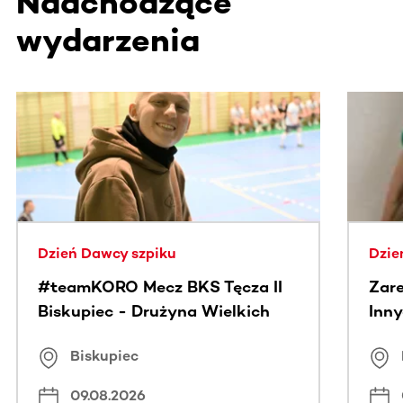
Nadchodzące
wydarzenia
Ta sekcja zawiera treści przewijane w poziomie. Użyj kl
Dzień Dawcy szpiku
Dzie
#teamKORO Mecz BKS Tęcza II
Zare
Biskupiec - Drużyna Wielkich
Inny
Serc
Puc
Biskupiec
09.08.2026