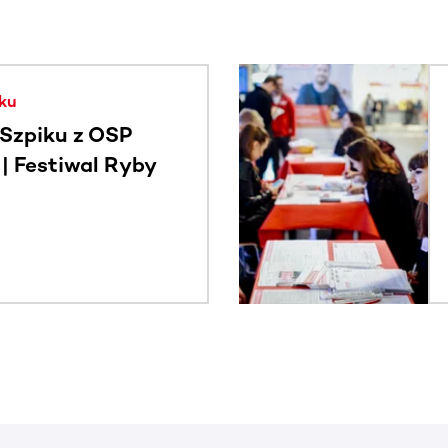
. Użyj klawisza Tab lub przesuń palcem, aby zobaczyć więce
ku
Szpiku z OSP
 Festiwal Ryby