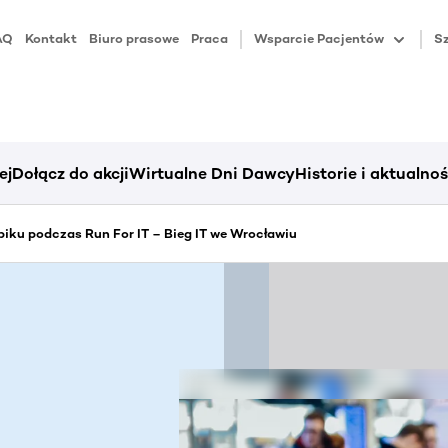
AQ
Kontakt
Biuro prasowe
Praca
Wsparcie Pacjentów
Sz
ej
Dołącz do akcji
Wirtualne Dni Dawcy
Historie i aktualnoś
iku podczas Run For IT – Bieg IT we Wrocławiu