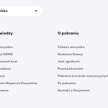
olska
wiedzy
O pobraniu
wszystko
Zobacz wszystko
cji DKMS
Szukanie Dawcy
orach krwi
Jest zgodność
badania
Przed pobraniem
acji
Pobranie komórek macierzystyc
mie Wsparcia Pacjentów
Po pobraniu
Dawca
Kontakt z Pacjentem