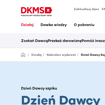
Zaktualizuj dane
F
Działaj
Dawka wiedzy
O pobraniu
Zostań Dawcą
Przekaż darowiznę
Pomóż inacz
Działaj
Kalendarz wydarzeń
Dzień Dawcy Szp
Dzień Dawcy szpiku
Dzień Dawcy