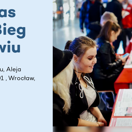
as
Bieg
wiu
, Aleja
 , Wrocław,