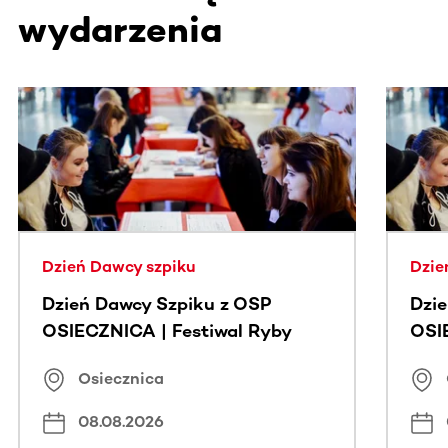
wydarzenia
Ta sekcja zawiera treści przewijane w poziomie. Użyj kl
Dzień Dawcy szpiku
Dzie
Dzień Dawcy Szpiku z OSP
Dzi
OSIECZNICA | Festiwal Ryby
OSI
Osiecznica
08.08.2026