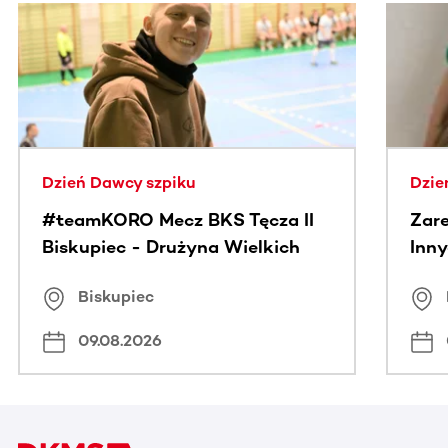
Ta sekcja zawiera treści przewijane w poziomie. Użyj kl
Dzień Dawcy szpiku
Dzie
#teamKORO Mecz BKS Tęcza II
Zare
Biskupiec - Drużyna Wielkich
Inny
Serc
Puc
Biskupiec
09.08.2026