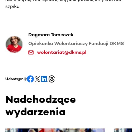
szpiku!
Dagmara Tomeczek
Opiekunka Wolontariuszy Fundacji DKMS
wolontariat@dkms.pl
Udostępnij:
Nadchodzące
wydarzenia
Ta sekcja zawiera treści przewijane w poziomie. Użyj kl