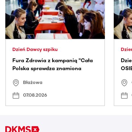
Dzień Dawcy szpiku
Dzie
Fura Zdrowia z kampanią "Cała
Dzi
Polska sprawdza znamiona
OSI
Błażowa
07.08.2026