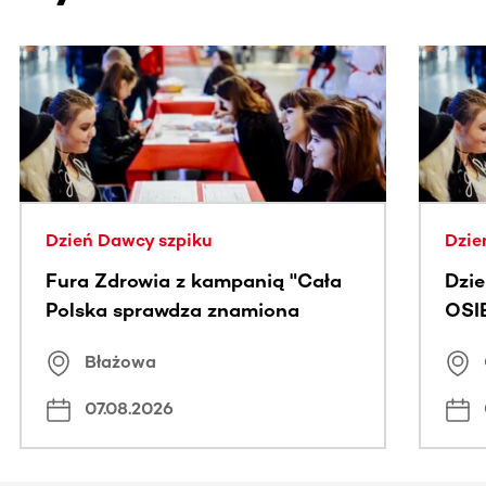
Ta sekcja zawiera treści przewijane w poziomie. Użyj kl
Dzień Dawcy szpiku
Dzie
Fura Zdrowia z kampanią "Cała
Dzi
Polska sprawdza znamiona
OSI
Błażowa
07.08.2026