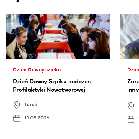
Ta sekcja zawiera treści przewijane w poziomie. Użyj kl
Dzień Dawcy szpiku
Dzie
Dzień Dawcy Szpiku podczas
Zare
Profilaktyki Nowotworowej
Inny
spo
Turek
Bus
11.08.2026