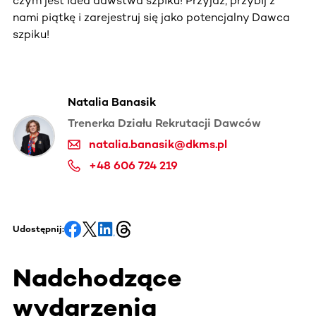
czym jest idea dawstwa szpiku! Przyjdź, przybij z
nami piątkę i zarejestruj się jako potencjalny Dawca
szpiku!
Natalia Banasik
Trenerka Działu Rekrutacji Dawców
natalia.banasik@dkms.pl
+48 606 724 219
Udostępnij:
Nadchodzące
wydarzenia