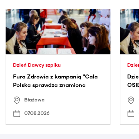
Ta sekcja zawiera treści przewijane w poziomie. Użyj kl
Dzień Dawcy szpiku
Dzie
Fura Zdrowia z kampanią "Cała
Dzi
Polska sprawdza znamiona
OSI
Błażowa
07.08.2026