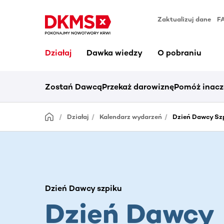
Zaktualizuj dane
F
Działaj
Dawka wiedzy
O pobraniu
Zostań Dawcą
Przekaż darowiznę
Pomóż inacz
Działaj
Kalendarz wydarzeń
Dzień Dawcy Szp
Dzień Dawcy szpiku
Dzień Dawcy