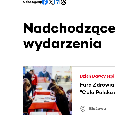
Udostępnij:
Nadchodząc
wydarzenia
Ta sekcja zawiera treści przewijane w poziomie
Dzień Dawcy szpi
Fura Zdrowia
"Cała Polska
znamiona
Błażowa