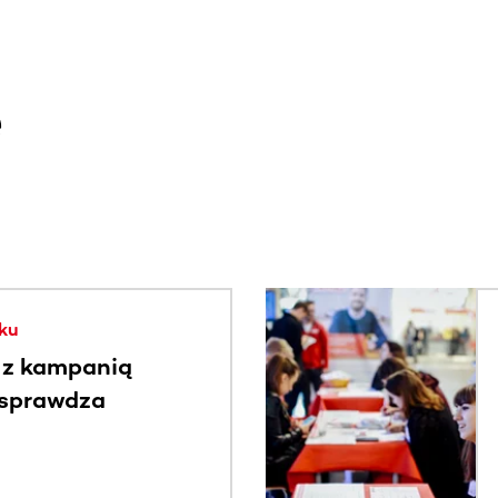
e
. Użyj klawisza Tab lub przesuń palcem, aby zobaczyć więce
ku
 z kampanią
 sprawdza