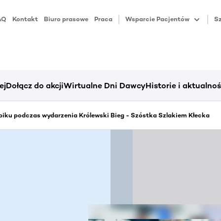
AQ
Kontakt
Biuro prasowe
Praca
Wsparcie Pacjentów
Sz
ej
Dołącz do akcji
Wirtualne Dni Dawcy
Historie i aktualnoś
iku podczas wydarzenia Królewski Bieg - Szóstka Szlakiem Kłecka