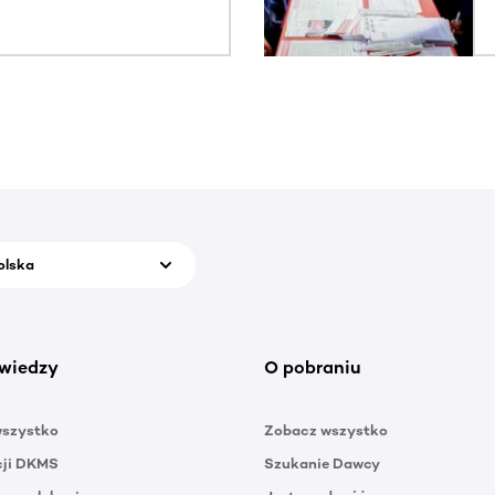
olska
wiedzy
O pobraniu
wszystko
Zobacz wszystko
cji DKMS
Szukanie Dawcy