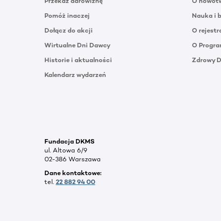
Przekaż darowiznę
O nowotw
Pomóż inaczej
Nauka i 
Dołącz do akcji
O rejestr
Wirtualne Dni Dawcy
O Progra
Historie i aktualności
Zdrowy 
Kalendarz wydarzeń
Fundacja DKMS
ul. Altowa 6/9
02-386 Warszawa
Dane kontaktowe:
tel.
22 882 94 00