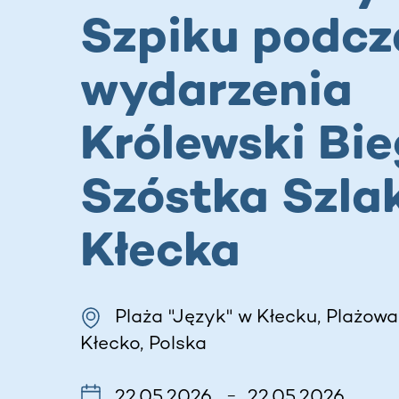
Szpiku podcz
wydarzenia
Królewski Bie
Szóstka Szla
Kłecka
Plaża "Język" w Kłecku, Plażowa
Kłecko, Polska
22.05.2026
22.05.2026
–