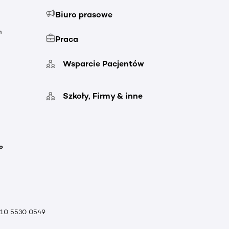
Biuro prasowe
h
Praca
Wsparcie Pacjentów
Szkoły, Firmy & inne
o
010 5530 0549