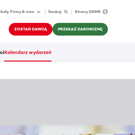
koły, Firmy & inne
Szukaj
Strony DKMS
ZOSTAŃ DAWCĄ
PRZEKAŻ DAROWIZNĘ
ci
Kalendarz wydarzeń