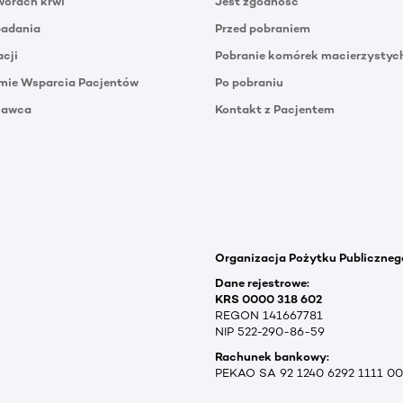
orach krwi
Jest zgodność
badania
Przed pobraniem
acji
Pobranie komórek macierzystyc
mie Wsparcia Pacjentów
Po pobraniu
Dawca
Kontakt z Pacjentem
Organizacja Pożytku Publiczneg
Dane rejestrowe:
KRS 0000 318 602
REGON 141667781
NIP 522-290-86-59
Rachunek bankowy:
PEKAO SA 92 1240 6292 1111 0