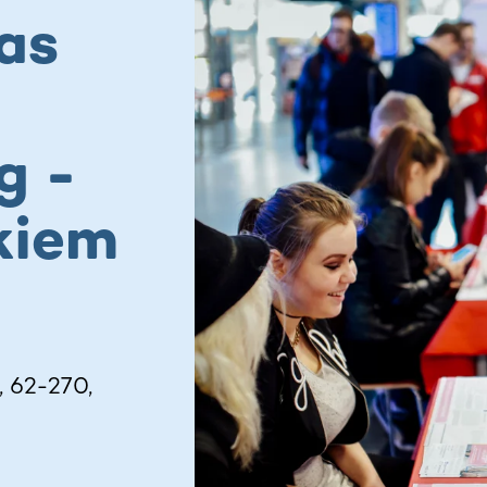
as
g -
kiem
, 62-270,