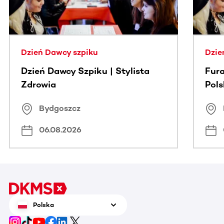
Dzień Dawcy szpiku
Dzie
Dzień Dawcy Szpiku | Stylista
Fura
Zdrowia
Pol
Bydgoszcz
06.08.2026
Polska