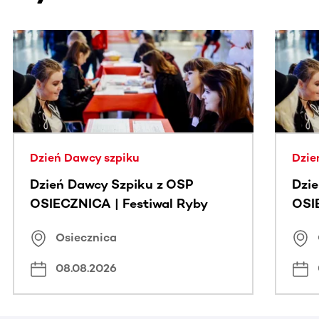
Ta sekcja zawiera treści przewijane w poziomie. Użyj kl
Dzień Dawcy szpiku
Dzie
Dzień Dawcy Szpiku z OSP
Dzi
OSIECZNICA | Festiwal Ryby
OSI
Osiecznica
08.08.2026