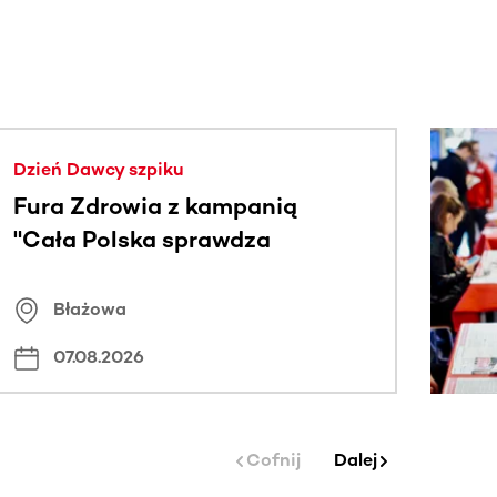
j.
Dzień Dawcy szpiku
Fura Zdrowia z kampanią
"Cała Polska sprawdza
znamiona
Błażowa
07.08.2026
Cofnij
Dalej