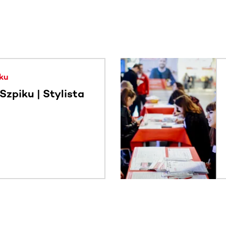
. Użyj klawisza Tab lub przesuń palcem, aby zobaczyć więce
ku
zpiku | Stylista