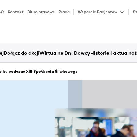
AQ
Kontakt
Biuro prasowe
Praca
Wsparcie Pacjentów
Sz
ej
Dołącz do akcji
Wirtualne Dni Dawcy
Historie i aktualnoś
iku podczas XIII Spotkania Śliwkowego