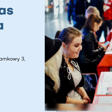
as
a
Zamkowy 3,