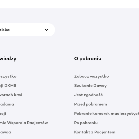
olska
wiedzy
O pobraniu
wszystko
Zobacz wszystko
cji DKMS
Szukanie Dawcy
orach krwi
Jest zgodność
badania
Przed pobraniem
acji
Pobranie komórek macierzystyc
mie Wsparcia Pacjentów
Po pobraniu
Dawca
Kontakt z Pacjentem