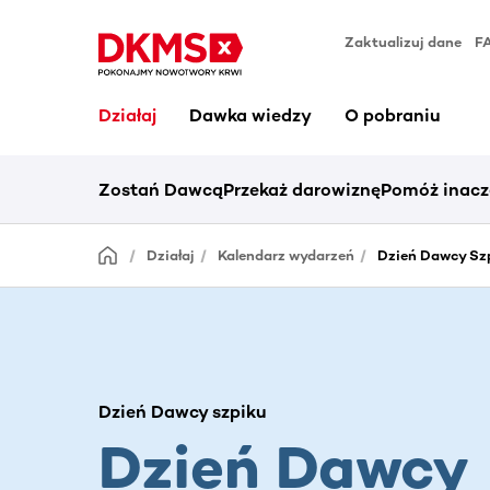
Zaktualizuj dane
F
Działaj
Dawka wiedzy
O pobraniu
Zostań Dawcą
Przekaż darowiznę
Pomóż inacz
Działaj
Kalendarz wydarzeń
Dzień Dawcy Szp
Dzień Dawcy szpiku
Dzień Dawcy