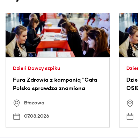
Ta sekcja zawiera treści przewijane w poziomie. Użyj kl
Dzień Dawcy szpiku
Dzie
Fura Zdrowia z kampanią "Cała
Dzi
Polska sprawdza znamiona
OSI
Błażowa
07.08.2026