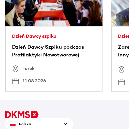
Dzień Dawcy szpiku
Dzie
Dzień Dawcy Szpiku podczas
Zare
Profilaktyki Nowotworowej
Inny
spo
Turek
Bus
11.08.2026
Polska