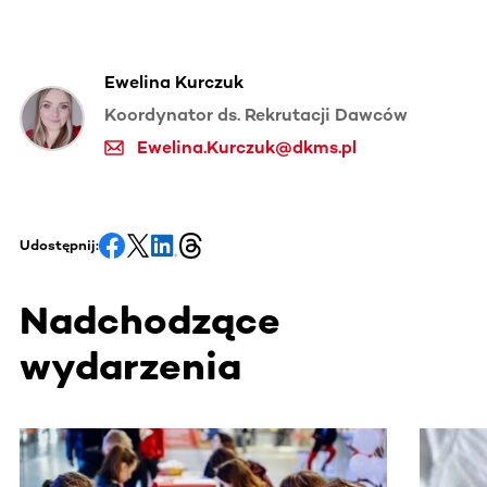
Ewelina Kurczuk
Koordynator ds. Rekrutacji Dawców
Ewelina.Kurczuk@dkms.pl
Udostępnij:
Nadchodzące
wydarzenia
Ta sekcja zawiera treści przewijane w poziomie. Użyj kl