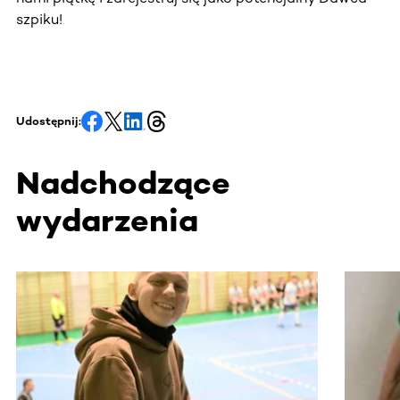
szpiku!
Udostępnij:
Nadchodzące
wydarzenia
Ta sekcja zawiera treści przewijane w poziomie. Użyj kl