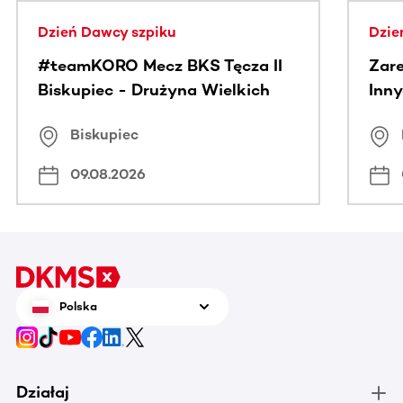
Dzień Dawcy szpiku
Dzie
#teamKORO Mecz BKS Tęcza II
Zare
Biskupiec - Drużyna Wielkich
Inny
Serc
Puc
Biskupiec
09.08.2026
Polska
Działaj