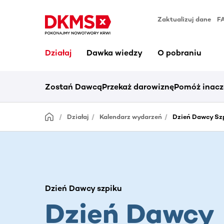
Zaktualizuj dane
F
Działaj
Dawka wiedzy
O pobraniu
Zostań Dawcą
Przekaż darowiznę
Pomóż inacz
Działaj
Kalendarz wydarzeń
Dzień Dawcy Szp
Dzień Dawcy szpiku
Dzień Dawcy