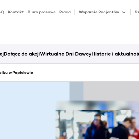
AQ
Kontakt
Biuro prasowe
Praca
Wsparcie Pacjentów
Sz
ej
Dołącz do akcji
Wirtualne Dni Dawcy
Historie i aktualnoś
iku w Popielewie