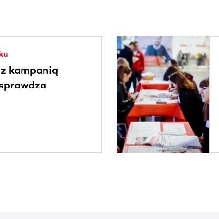
. Użyj klawisza Tab lub przesuń palcem, aby zobaczyć więce
ku
 z kampanią
 sprawdza