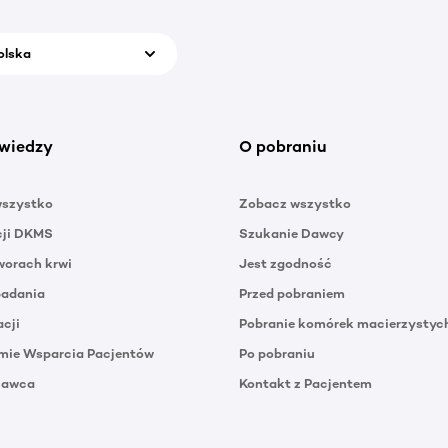
olska
wiedzy
O pobraniu
wszystko
Zobacz wszystko
cji DKMS
Szukanie Dawcy
orach krwi
Jest zgodność
badania
Przed pobraniem
acji
Pobranie komórek macierzystyc
mie Wsparcia Pacjentów
Po pobraniu
Dawca
Kontakt z Pacjentem