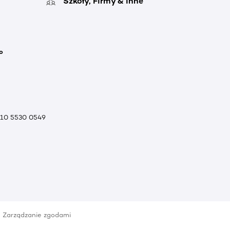
Szkoły, Firmy & inne
o
010 5530 0549
Zarządzanie zgodami