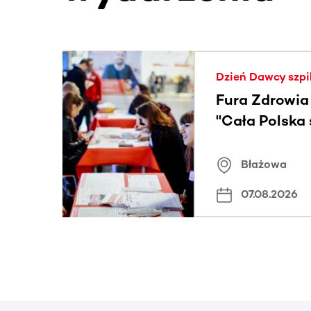
Ta sekcja zawiera treści przewijane w poziomie
Dzień Dawcy szpi
Fura Zdrowia
"Cała Polska
znamiona
Błażowa
07.08.2026