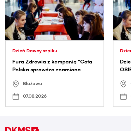
Ta sekcja zawiera treści przewijane w poziomie. Użyj kl
Dzień Dawcy szpiku
Dzie
Fura Zdrowia z kampanią "Cała
Dzi
Polska sprawdza znamiona
OSI
Błażowa
07.08.2026