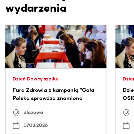
wydarzenia
Ta sekcja zawiera treści przewijane w poziomie. Użyj kl
Dzień Dawcy szpiku
Dzie
Fura Zdrowia z kampanią "Cała
Dzi
Polska sprawdza znamiona
OSI
Błażowa
07.08.2026