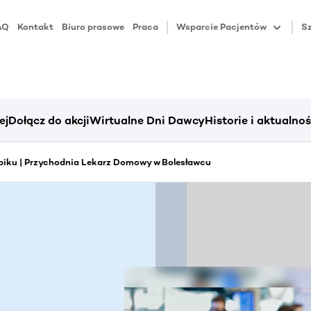
AQ
Kontakt
Biuro prasowe
Praca
Wsparcie Pacjentów
Sz
ej
Dołącz do akcji
Wirtualne Dni Dawcy
Historie i aktualnoś
piku | Przychodnia Lekarz Domowy w Bolesławcu