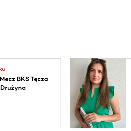
e
. Użyj klawisza Tab lub przesuń palcem, aby zobaczyć więce
ku
Mecz BKS Tęcza
- Drużyna
c