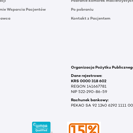
acji
Pobranie komórek macierzystyc
mie Wsparcia Pacjentów
Po pobraniu
Dawca
Kontakt z Pacjentem
Organizacja Pożytku Publiczneg
Dane rejestrowe:
KRS 0000 318 602
REGON 141667781
NIP 522-290-86-59
Rachunek bankowy:
PEKAO SA 92 1240 6292 1111 0