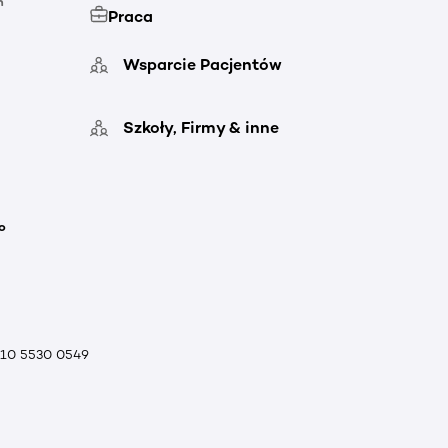
h
Praca
Wsparcie Pacjentów
Szkoły, Firmy & inne
o
010 5530 0549