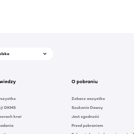
olska
wiedzy
O pobraniu
wszystko
Zobacz wszystko
cji DKMS
Szukanie Dawcy
orach krwi
Jest zgodność
badania
Przed pobraniem