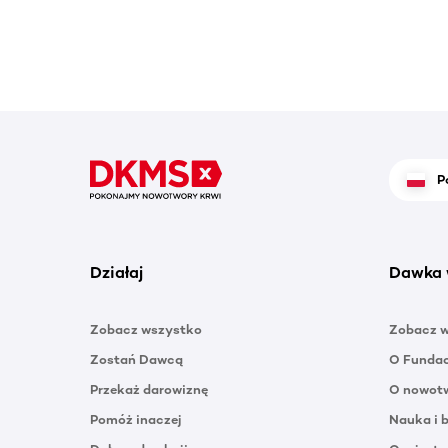
P
Działaj
Dawka 
Zobacz wszystko
Zobacz 
Zostań Dawcą
O Funda
Przekaż darowiznę
O nowotw
Pomóż inaczej
Nauka i 