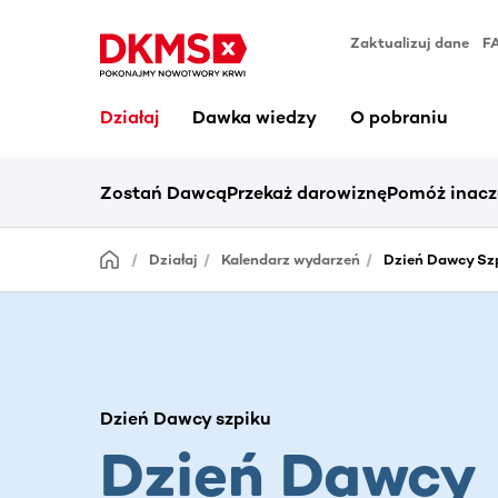
Zaktualizuj dane
F
Działaj
Dawka wiedzy
O pobraniu
Zostań Dawcą
Przekaż darowiznę
Pomóż inacz
Działaj
Kalendarz wydarzeń
Dzień Dawcy Sz
Dzień Dawcy szpiku
Dzień Dawcy