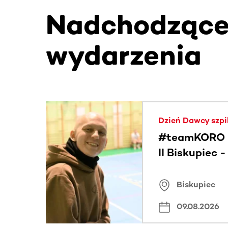
Nadchodząc
wydarzenia
Ta sekcja zawiera treści przewijane w poziomie
Dzień Dawcy szpi
#teamKORO 
II Biskupiec 
Wielkich Ser
Biskupiec
09.08.2026