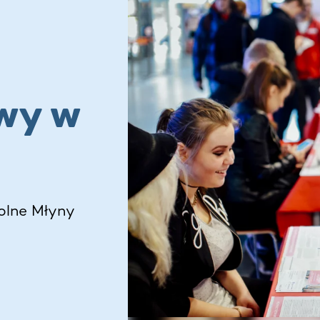
wy w
olne Młyny