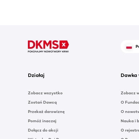
P
Działaj
Dawka 
Zobacz wszystko
Zobacz 
Zostań Dawcą
O Funda
Przekaż darowiznę
O nowotw
Pomóż inaczej
Nauka i 
Dołącz do akcji
O rejestr