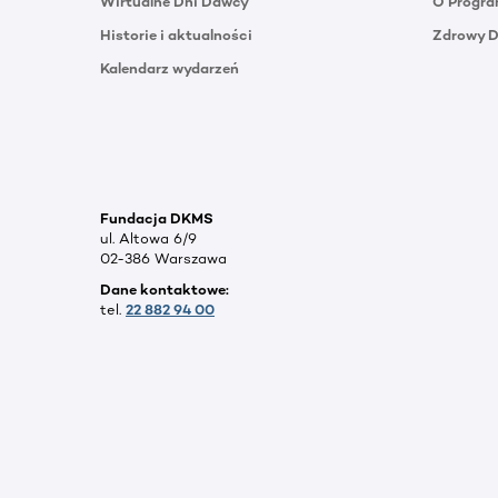
Wirtualne Dni Dawcy
O Progra
Historie i aktualności
Zdrowy 
Kalendarz wydarzeń
Fundacja DKMS
ul. Altowa 6/9
02-386 Warszawa
Dane kontaktowe:
tel.
22 882 94 00