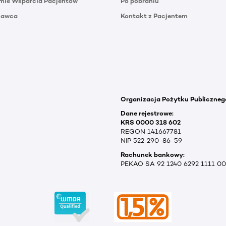
mie Wsparcia Pacjentów
Po pobraniu
Dawca
Kontakt z Pacjentem
Organizacja Pożytku Publiczneg
Dane rejestrowe:
KRS 0000 318 602
REGON 141667781
NIP 522-290-86-59
Rachunek bankowy:
PEKAO SA 92 1240 6292 1111 0