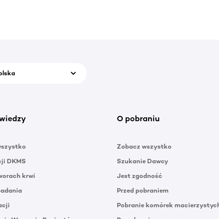
olska
wiedzy
O pobraniu
wszystko
Zobacz wszystko
cji DKMS
Szukanie Dawcy
orach krwi
Jest zgodność
badania
Przed pobraniem
acji
Pobranie komórek macierzystyc