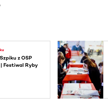
e
. Użyj klawisza Tab lub przesuń palcem, aby zobaczyć więce
ku
Szpiku z OSP
 Festiwal Ryby