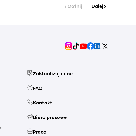
Cofnij
Dalej
Zaktualizuj dane
FAQ
Kontakt
Biuro prasowe
h
Praca