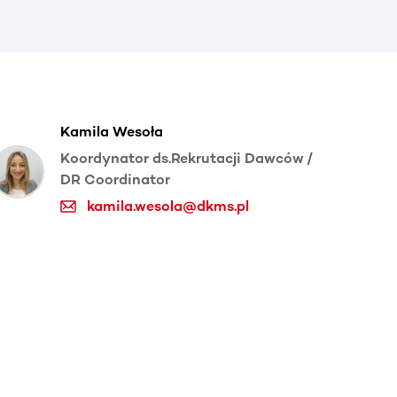
Kamila Wesoła
Koordynator ds.Rekrutacji Dawców /
DR Coordinator
kamila.wesola@dkms.pl