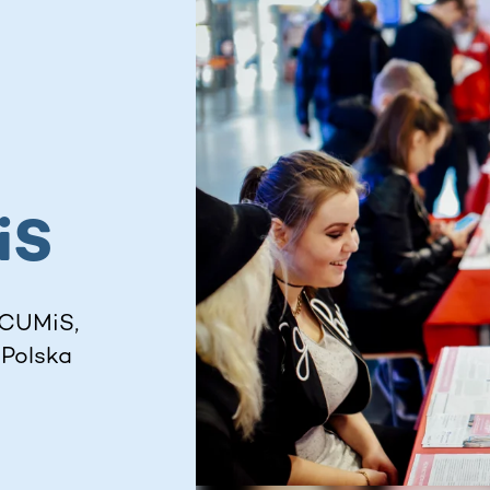
iS
 CUMiS,
 Polska