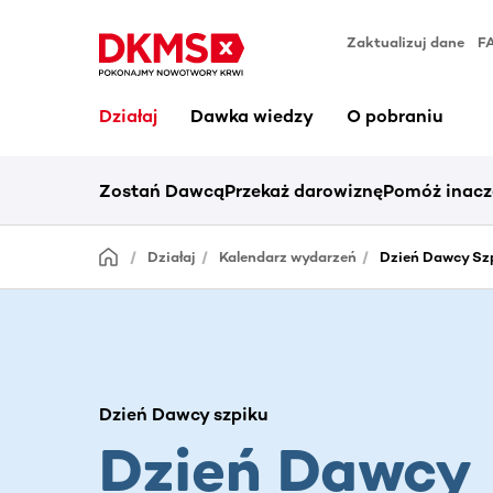
Zaktualizuj dane
F
Działaj
Dawka wiedzy
O pobraniu
Zostań Dawcą
Przekaż darowiznę
Pomóż inacz
Działaj
Kalendarz wydarzeń
Dzień Dawcy Sz
Dzień Dawcy szpiku
Dzień Dawcy