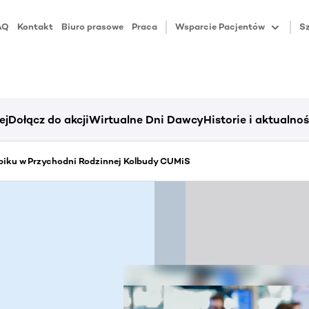
AQ
Kontakt
Biuro prasowe
Praca
Wsparcie Pacjentów
Sz
ej
Dołącz do akcji
Wirtualne Dni Dawcy
Historie i aktualnoś
piku w Przychodni Rodzinnej Kolbudy CUMiS