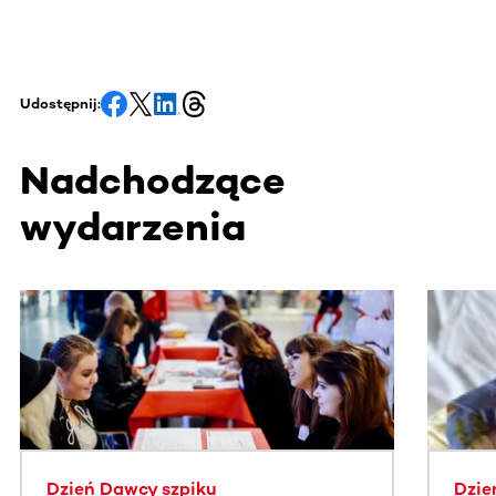
Udostępnij:
Nadchodzące
wydarzenia
Ta sekcja zawiera treści przewijane w poziomie. Użyj kl
Dzień Dawcy szpiku
Dzie