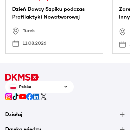
Dzień Dawcy Szpiku podczas
Zare
Profilaktyki Nowotworowej
Inny
spo
Turek
Bus
11.08.2026
Polska
Działaj
Dawka wiedzy