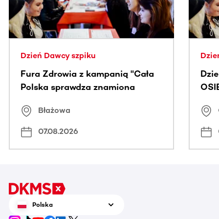
Dzień Dawcy szpiku
Dzie
Fura Zdrowia z kampanią "Cała
Dzi
Polska sprawdza znamiona
OSI
Błażowa
07.08.2026
Polska