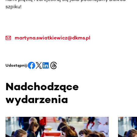
szpiku!
martyna.swiatkiewicz@dkms.pl
Udostępnij:
Nadchodzące
wydarzenia
Ta sekcja zawiera treści przewijane w poziomie. Użyj kl