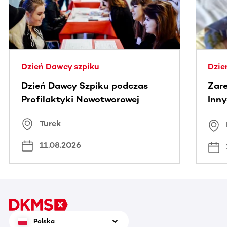
Dzień Dawcy szpiku
Dzie
Dzień Dawcy Szpiku podczas
Zare
Profilaktyki Nowotworowej
Inny
spo
Turek
Bus
11.08.2026
Polska