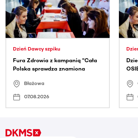
Dzień Dawcy szpiku
Dzie
Fura Zdrowia z kampanią "Cała
Dzi
Polska sprawdza znamiona
OSI
Błażowa
07.08.2026