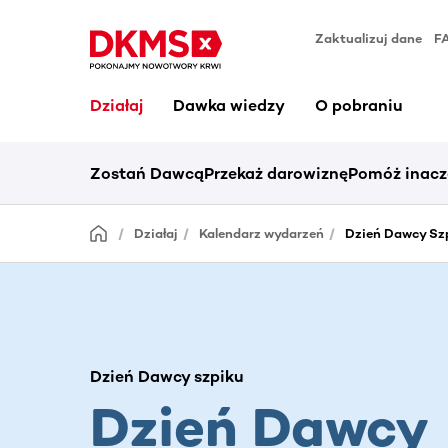
Zaktualizuj dane
F
Działaj
Dawka wiedzy
O pobraniu
Zostań Dawcą
Przekaż darowiznę
Pomóż inacz
Działaj
Kalendarz wydarzeń
Dzień Dawcy Szp
Dzień Dawcy szpiku
Dzień Dawcy