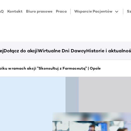
AQ
Kontakt
Biuro prasowe
Praca
Wsparcie Pacjentów
Sz
ej
Dołącz do akcji
Wirtualne Dni Dawcy
Historie i aktualnoś
iku w ramach akcji "Skonsultuj z Farmaceutą" | Opole