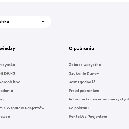
olska
wiedzy
O pobraniu
wszystko
Zobacz wszystko
cji DKMS
Szukanie Dawcy
orach krwi
Jest zgodność
badania
Przed pobraniem
acji
Pobranie komórek macierzystyc
mie Wsparcia Pacjentów
Po pobraniu
Dawca
Kontakt z Pacjentem