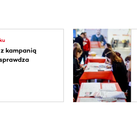
. Użyj klawisza Tab lub przesuń palcem, aby zobaczyć więce
ku
 z kampanią
 sprawdza