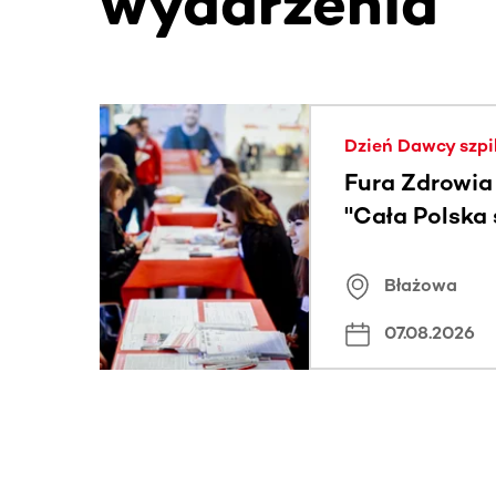
wydarzenia
Ta sekcja zawiera treści przewijane w poziomie
Dzień Dawcy szpi
Fura Zdrowia
"Cała Polska
znamiona
Błażowa
07.08.2026