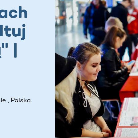
mach
ltuj
" |
e , Polska