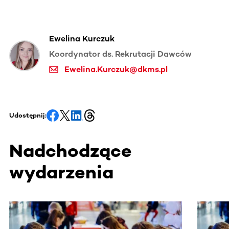
Ewelina Kurczuk
Koordynator ds. Rekrutacji Dawców
Ewelina.Kurczuk@dkms.pl
Udostępnij:
Nadchodzące
wydarzenia
Ta sekcja zawiera treści przewijane w poziomie. Użyj kl