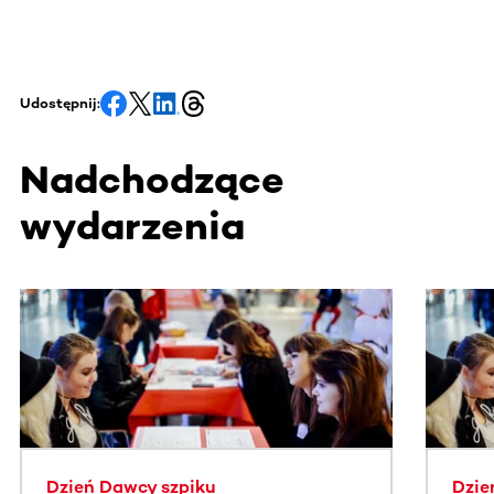
Udostępnij:
Nadchodzące
wydarzenia
Ta sekcja zawiera treści przewijane w poziomie. Użyj kl
Dzień Dawcy szpiku
Dzie