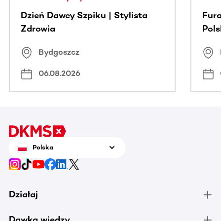
Dzień Dawcy Szpiku | Stylista
Fura
Zdrowia
Pol
Bydgoszcz
06.08.2026
Polska
Działaj
Dawka wiedzy