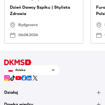
Dzień Dawcy Szpiku | Stylista
Fura
Zdrowia
Pol
Bydgoszcz
06.08.2026
Polska
Działaj
Dawka wiedzy