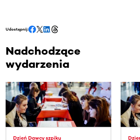
Udostępnij:
Nadchodzące
wydarzenia
Ta sekcja zawiera treści przewijane w poziomie. Użyj kl
Dzień Dawcy szpiku
Dzie