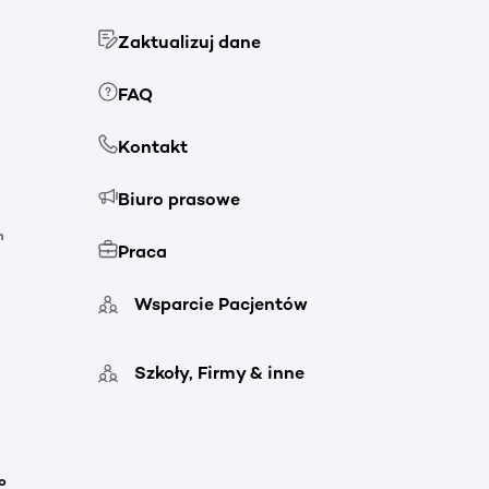
Zaktualizuj dane
FAQ
Kontakt
Biuro prasowe
h
Praca
Wsparcie Pacjentów
Szkoły, Firmy & inne
o