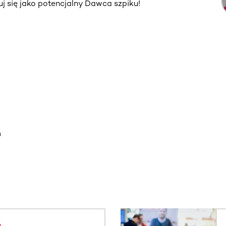
truj się jako potencjalny Dawca szpiku!
e
. Użyj klawisza Tab lub przesuń palcem, aby zobaczyć więce