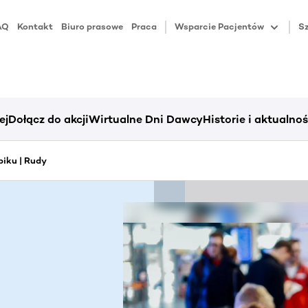
AQ
Kontakt
Biuro prasowe
Praca
Wsparcie Pacjentów
Sz
ej
Dołącz do akcji
Wirtualne Dni Dawcy
Historie i aktualnoś
iku | Rudy