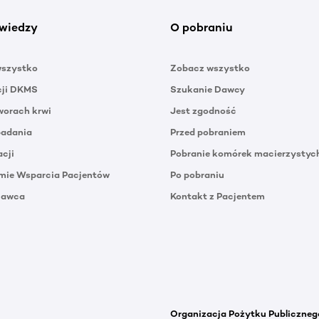
wiedzy
O pobraniu
wszystko
Zobacz wszystko
cji DKMS
Szukanie Dawcy
orach krwi
Jest zgodność
badania
Przed pobraniem
acji
Pobranie komórek macierzystyc
mie Wsparcia Pacjentów
Po pobraniu
Dawca
Kontakt z Pacjentem
Organizacja Pożytku Publiczneg