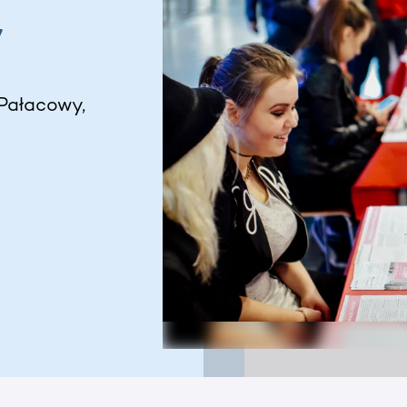
y
Pałacowy,