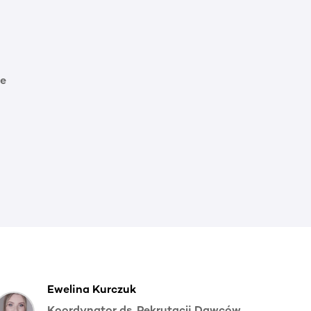
e
Ewelina Kurczuk
Koordynator ds. Rekrutacji Dawców