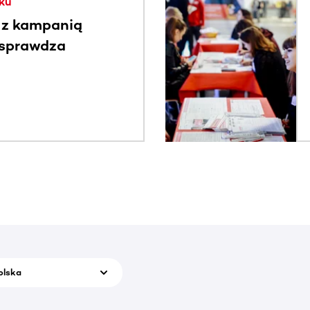
ku
 z kampanią
 sprawdza
olska