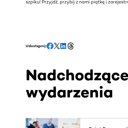
szpiku! Przyjdź, przybij z nami piątkę i zarejes
Udostępnij:
Nadchodząc
wydarzenia
Ta sekcja zawiera treści przewijane w poziomie