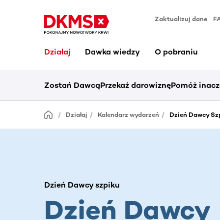
Zaktualizuj dane
F
Działaj
Dawka wiedzy
O pobraniu
Zostań Dawcą
Przekaż darowiznę
Pomóż inacz
Działaj
Kalendarz wydarzeń
Dzień Dawcy Szp
Dzień Dawcy szpiku
Dzień Dawcy