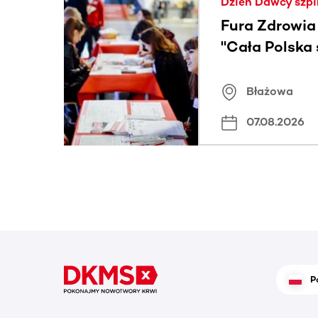
Dzień Dawcy szpi
Fura Zdrowia
"Cała Polska
znamiona
Błażowa
07.08.2026
P