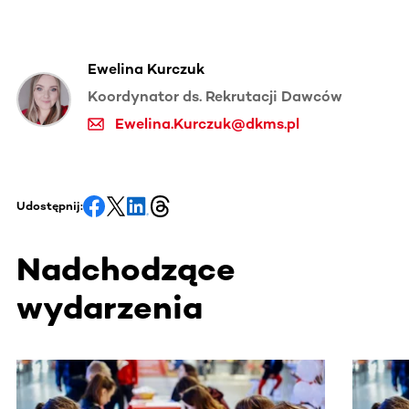
Ewelina Kurczuk
Koordynator ds. Rekrutacji Dawców
Ewelina.Kurczuk@dkms.pl
Udostępnij:
Nadchodzące
wydarzenia
Ta sekcja zawiera treści przewijane w poziomie. Użyj kl