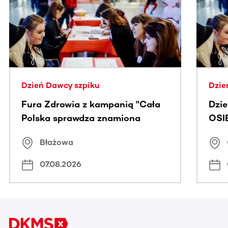
Dzień Dawcy szpiku
Dzie
Fura Zdrowia z kampanią "Cała
Dzi
Polska sprawdza znamiona
OSI
Błażowa
07.08.2026