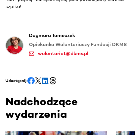
szpiku!
Dagmara Tomeczek
Opiekunka Wolontariuszy Fundacji DKMS
wolontariat@dkms.pl
Udostępnij:
Nadchodzące
wydarzenia
Ta sekcja zawiera treści przewijane w poziomie. Użyj kl