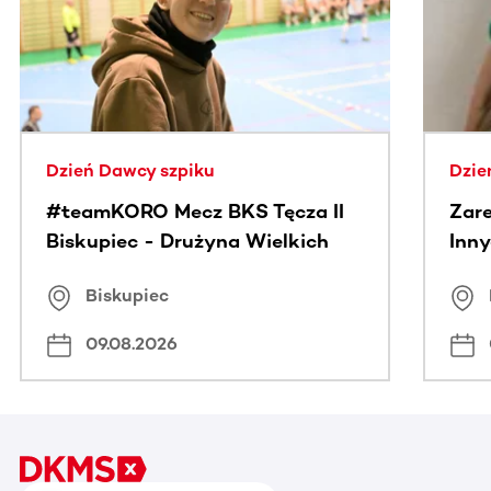
Dzień Dawcy szpiku
Dzie
#teamKORO Mecz BKS Tęcza II
Zare
Biskupiec - Drużyna Wielkich
Inny
Serc
Puc
Biskupiec
09.08.2026