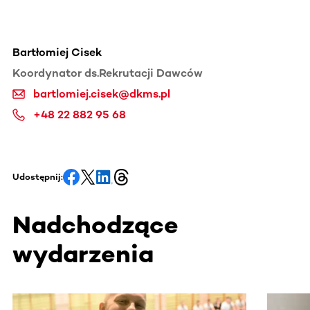
Bartłomiej Cisek
Koordynator ds.Rekrutacji Dawców
bartlomiej.cisek@dkms.pl
+48 22 882 95 68
Udostępnij:
Nadchodzące
wydarzenia
Ta sekcja zawiera treści przewijane w poziomie. Użyj kl