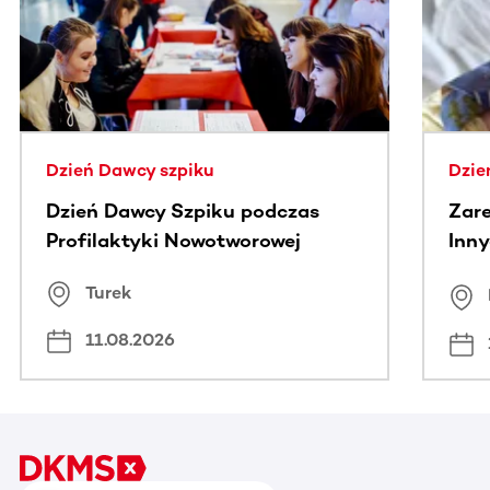
Dzień Dawcy szpiku
Dzie
Dzień Dawcy Szpiku podczas
Zare
Profilaktyki Nowotworowej
Inny
spo
Turek
Bus
11.08.2026