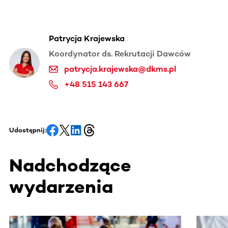
Patrycja Krajewska
Koordynator ds. Rekrutacji Dawców
patrycja.krajewska@dkms.pl
+48 515 143 667
Udostępnij:
Nadchodzące
wydarzenia
Ta sekcja zawiera treści przewijane w poziomie. Użyj kl