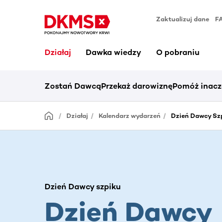
Zaktualizuj dane
F
Działaj
Dawka wiedzy
O pobraniu
Zostań Dawcą
Przekaż darowiznę
Pomóż inacz
Działaj
Kalendarz wydarzeń
Dzień Dawcy Szp
Dzień Dawcy szpiku
Dzień Dawcy