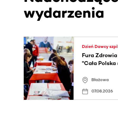
wydarzenia
Ta sekcja zawiera treści przewijane w poziomie
Dzień Dawcy szpi
Fura Zdrowia
"Cała Polska
znamiona
Błażowa
07.08.2026