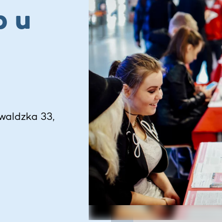
p u
waldzka 33,