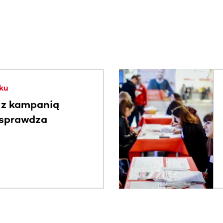
. Użyj klawisza Tab lub przesuń palcem, aby zobaczyć więce
ku
 z kampanią
 sprawdza