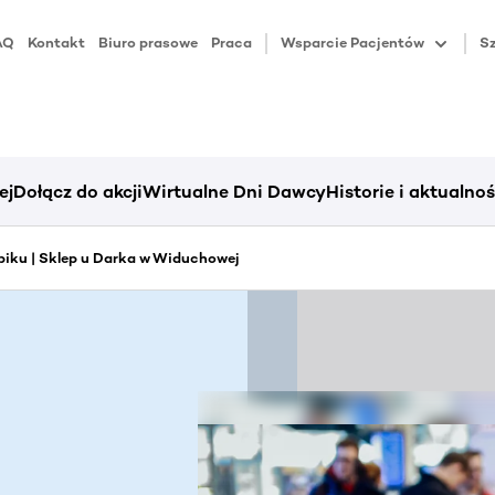
AQ
Kontakt
Biuro prasowe
Praca
Wsparcie Pacjentów
Sz
ej
Dołącz do akcji
Wirtualne Dni Dawcy
Historie i aktualnoś
iku | Sklep u Darka w Widuchowej