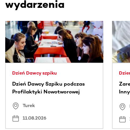
wydarzenia
Ta sekcja zawiera treści przewijane w poziomie. Użyj kl
Dzień Dawcy szpiku
Dzie
Dzień Dawcy Szpiku podczas
Zare
Profilaktyki Nowotworowej
Inny
spo
Turek
Bus
11.08.2026