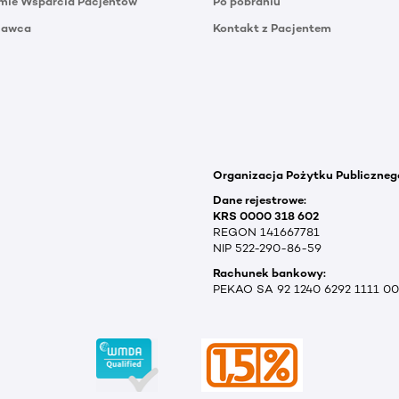
mie Wsparcia Pacjentów
Po pobraniu
Dawca
Kontakt z Pacjentem
Organizacja Pożytku Publiczneg
Dane rejestrowe:
KRS 0000 318 602
REGON 141667781
NIP 522-290-86-59
Rachunek bankowy:
PEKAO SA 92 1240 6292 1111 0