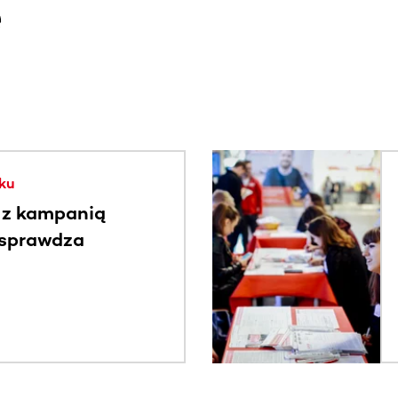
e
. Użyj klawisza Tab lub przesuń palcem, aby zobaczyć więce
ku
 z kampanią
 sprawdza