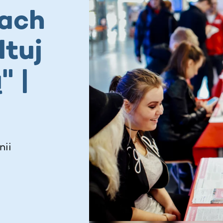
mach
ltuj
" |
nii