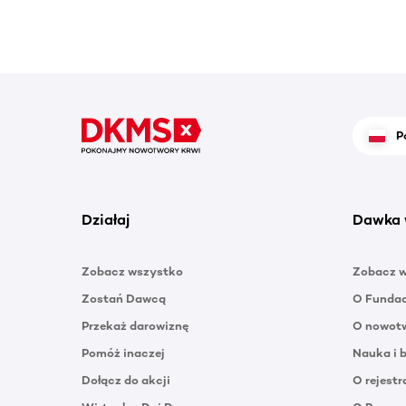
P
Działaj
Dawka 
Zobacz wszystko
Zobacz 
Zostań Dawcą
O Funda
Przekaż darowiznę
O nowotw
Pomóż inaczej
Nauka i 
Dołącz do akcji
O rejestr