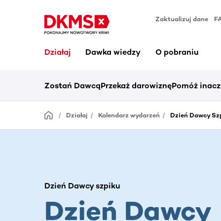
Zaktualizuj dane
F
Działaj
Dawka wiedzy
O pobraniu
Zostań Dawcą
Przekaż darowiznę
Pomóż inacz
Działaj
Kalendarz wydarzeń
Dzień Dawcy Szp
Dzień Dawcy szpiku
Dzień Dawcy