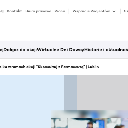
AQ
Kontakt
Biuro prasowe
Praca
Wsparcie Pacjentów
Sz
ej
Dołącz do akcji
Wirtualne Dni Dawcy
Historie i aktualnoś
iku w ramach akcji "Skonsultuj z Farmaceutą" | Lublin