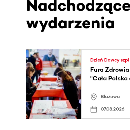
Nadchodząc
wydarzenia
Ta sekcja zawiera treści przewijane w poziomie
Dzień Dawcy szpi
Fura Zdrowia
"Cała Polska
znamiona
Błażowa
07.08.2026