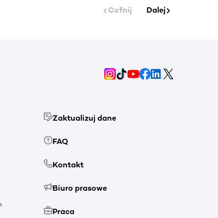
Cofnij
Dalej
Zaktualizuj dane
FAQ
Kontakt
Biuro prasowe
h
Praca