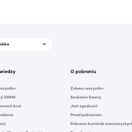
olska
wiedzy
O pobraniu
wszystko
Zobacz wszystko
cji DKMS
Szukanie Dawcy
orach krwi
Jest zgodność
badania
Przed pobraniem
acji
Pobranie komórek macierzystyc