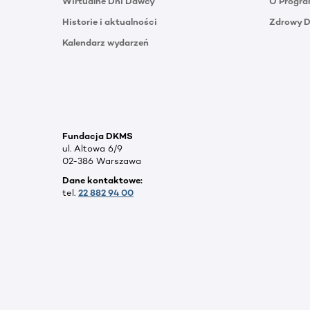
Wirtualne Dni Dawcy
O Progra
Historie i aktualności
Zdrowy 
Kalendarz wydarzeń
Fundacja DKMS
ul. Altowa 6/9
02-386 Warszawa
Dane kontaktowe:
tel.
22 882 94 00