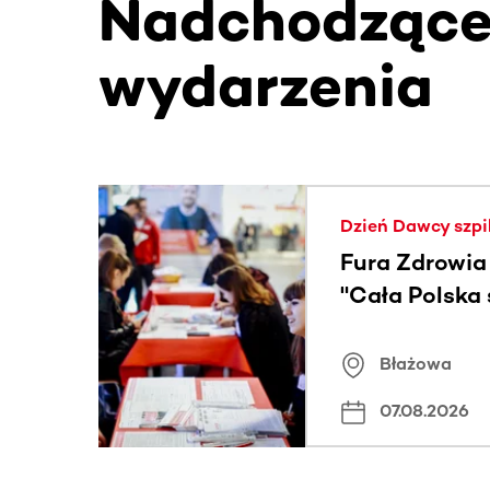
Nadchodząc
wydarzenia
Ta sekcja zawiera treści przewijane w poziomie
Dzień Dawcy szpi
Fura Zdrowia
"Cała Polska
znamiona
Błażowa
07.08.2026