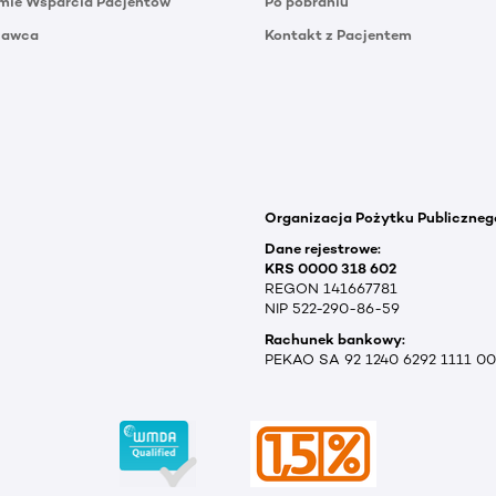
mie Wsparcia Pacjentów
Po pobraniu
Dawca
Kontakt z Pacjentem
Organizacja Pożytku Publiczneg
Dane rejestrowe:
KRS 0000 318 602
REGON 141667781
NIP 522-290-86-59
Rachunek bankowy:
PEKAO SA 92 1240 6292 1111 0