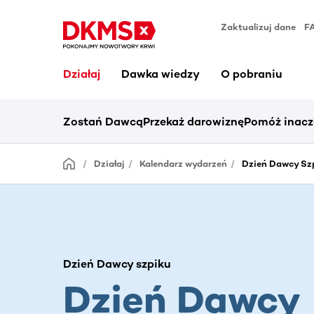
Zaktualizuj dane
F
Działaj
Dawka wiedzy
O pobraniu
Zostań Dawcą
Przekaż darowiznę
Pomóż inacz
Działaj
Kalendarz wydarzeń
Dzień Dawcy Szp
Dzień Dawcy szpiku
Dzień Dawcy