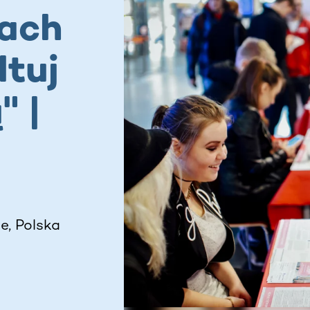
mach
ltuj
" |
e, Polska