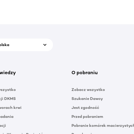
olska
wiedzy
O pobraniu
wszystko
Zobacz wszystko
cji DKMS
Szukanie Dawcy
orach krwi
Jest zgodność
badania
Przed pobraniem
acji
Pobranie komórek macierzystyc