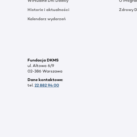
Wirtualne Dni Dawcy
O Progra
Historie i aktualności
Zdrowy 
Kalendarz wydarzeń
Fundacja DKMS
ul. Altowa 6/9
02-386 Warszawa
Dane kontaktowe:
tel.
22 882 94 00