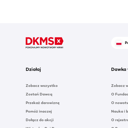
P
Działaj
Dawka 
Zobacz wszystko
Zobacz 
Zostań Dawcą
O Funda
Przekaż darowiznę
O nowotw
Pomóż inaczej
Nauka i 
Dołącz do akcji
O rejestr