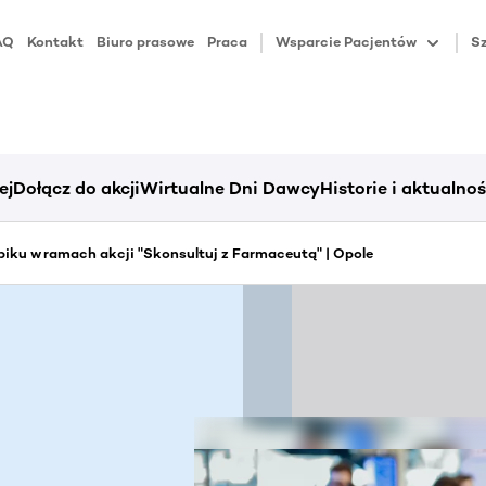
AQ
Kontakt
Biuro prasowe
Praca
Wsparcie Pacjentów
Sz
ej
Dołącz do akcji
Wirtualne Dni Dawcy
Historie i aktualnoś
iku w ramach akcji "Skonsultuj z Farmaceutą" | Opole