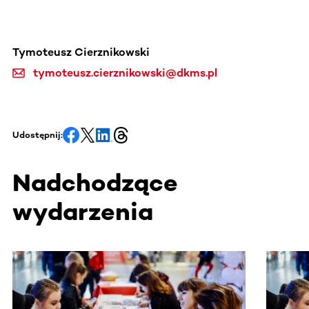
Tymoteusz Cierznikowski
tymoteusz.cierznikowski@dkms.pl
Udostępnij:
Nadchodzące
wydarzenia
Ta sekcja zawiera treści przewijane w poziomie. Użyj kl