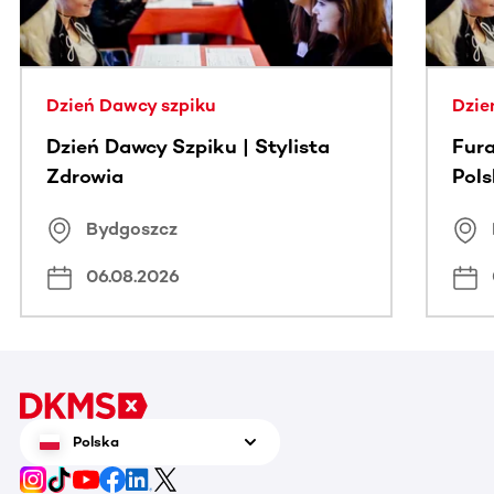
Dzień Dawcy szpiku
Dzie
Dzień Dawcy Szpiku | Stylista
Fura
Zdrowia
Pol
Bydgoszcz
06.08.2026
Polska