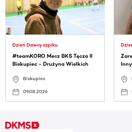
Dzień Dawcy szpiku
Dzie
#teamKORO Mecz BKS Tęcza II
Zare
Biskupiec - Drużyna Wielkich
Inny
Serc
Puc
Biskupiec
09.08.2026