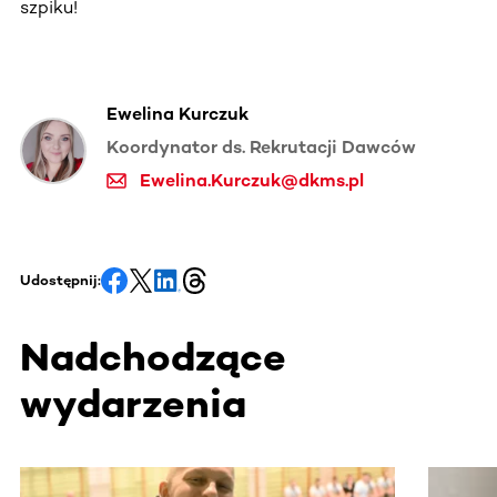
szpiku!
Ewelina Kurczuk
Koordynator ds. Rekrutacji Dawców
Ewelina.Kurczuk@dkms.pl
Udostępnij:
Nadchodzące
wydarzenia
Ta sekcja zawiera treści przewijane w poziomie. Użyj kl