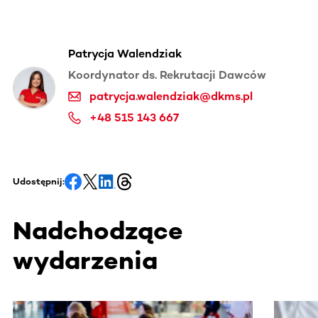
Patrycja Walendziak
Koordynator ds. Rekrutacji Dawców
patrycja.walendziak@dkms.pl
+48 515 143 667
Udostępnij:
Nadchodzące
wydarzenia
Ta sekcja zawiera treści przewijane w poziomie. Użyj kl