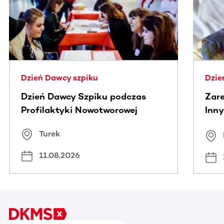
Dzień Dawcy szpiku
Dzie
Dzień Dawcy Szpiku podczas
Zare
Profilaktyki Nowotworowej
Inny
spo
Turek
Bus
11.08.2026