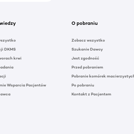
wiedzy
O pobraniu
wszystko
Zobacz wszystko
cji DKMS
Szukanie Dawcy
orach krwi
Jest zgodność
badania
Przed pobraniem
acji
Pobranie komórek macierzystyc
mie Wsparcia Pacjentów
Po pobraniu
Dawca
Kontakt z Pacjentem