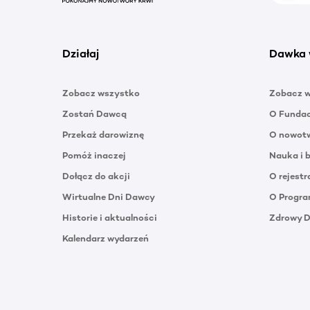
Działaj
Dawka 
Zobacz wszystko
Zobacz 
Zostań Dawcą
O Funda
Przekaż darowiznę
O nowotw
Pomóż inaczej
Nauka i 
Dołącz do akcji
O rejestr
Wirtualne Dni Dawcy
O Progra
Historie i aktualności
Zdrowy 
Kalendarz wydarzeń