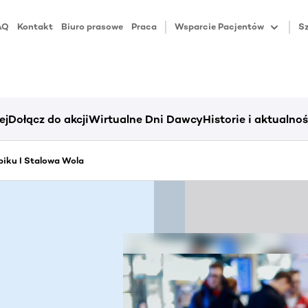
AQ
Kontakt
Biuro prasowe
Praca
Wsparcie Pacjentów
Sz
ej
Dołącz do akcji
Wirtualne Dni Dawcy
Historie i aktualnoś
iku I Stalowa Wola