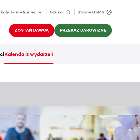
koły, Firmy & inne
Szukaj
Strony DKMS
ZOSTAŃ DAWCĄ
PRZEKAŻ DAROWIZNĘ
ci
Kalendarz wydarzeń