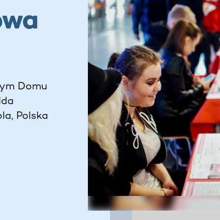
owa
czym Domu
lda
la, Polska