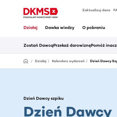
Zaktualizuj dane
F
Działaj
Dawka wiedzy
O pobraniu
Zostań Dawcą
Przekaż darowiznę
Pomóż inacz
Działaj
Kalendarz wydarzeń
Dzień Dawcy Szp
Dzień Dawcy szpiku
Dzień Dawcy