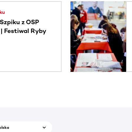
. Użyj klawisza Tab lub przesuń palcem, aby zobaczyć więce
ku
Szpiku z OSP
 Festiwal Ryby
olska