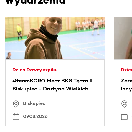
Ta sekcja zawiera treści przewijane w poziomie. Użyj kl
Dzień Dawcy szpiku
Dzie
#teamKORO Mecz BKS Tęcza II
Zare
Biskupiec - Drużyna Wielkich
Inny
Serc
Puc
Biskupiec
09.08.2026